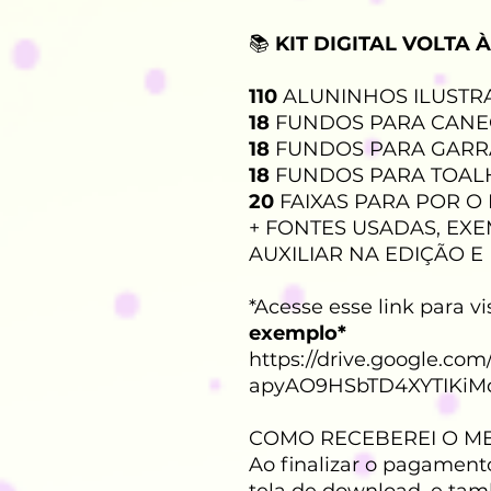
📚
KIT DIGITAL VOLTA 
110
ALUNINHOS ILUSTR
18
FUNDOS PARA CANE
18
FUNDOS PARA GARRA
18
FUNDOS PARA TOALH
20
FAIXAS PARA POR O
+ FONTES USADAS, EX
AUXILIAR NA EDIÇÃO E
*Acesse esse link para vi
exemplo*
https://drive.google.co
apyAO9HSbTD4XYTIKiM
COMO RECEBEREI O M
Ao finalizar o pagament
tela de download, e ta