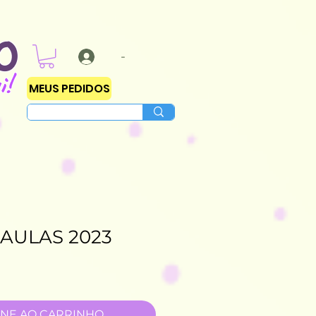
O
-
i!
MEUS PEDIDOS
 AULAS 2023
ONE AO CARRINHO