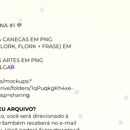
NA #1 💜
A CANECAS EM PNG
LORK, FLORK + FRASE) EM
 ARTES EM PNG
ULGAR
tos/mockups:*
/drive/folders/1qPuqkgKh4xe-
usp=sharing
EU ARQUIVO?
o, você será direcionado à
e também receberá no e-mail
k. Você poderá fazer download