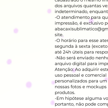
dos arquivos quantas vez
indeterminado, enquanto 
-O atendimento para qua
impressão, é exclusivo p
abacaxisublimatico@gm
site.
-O horário para esse at
segunda à sexta (exceto
até 24h úteis para respo
-Não será enviado nenh
arquivo digital para imp
Atenção: Ao adquirir est
uso pessoal e comercial 
personalizados para um cl
nossas fotos e mockups 
produtos.
-Em hipótese alguma voc
portanto, não pode compa