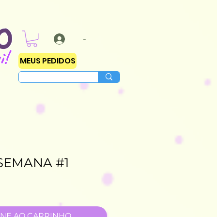
O
-
i!
MEUS PEDIDOS
SEMANA #1
ONE AO CARRINHO