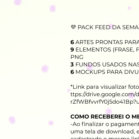
💜 PACK FEED DA SEMA
6
ARTES PRONTAS PAR
9
ELEMENTOS (FRASE, F
PNG
3
FUNDOS USADOS NAS
6
MOCKUPS PARA DIV
*Link para visualizar fo
ttps://drive.google.com
rZfWBfvvrfY0j5do41Bp?
COMO RECEBEREI O M
-Ao finalizar o pagament
uma tela de download, 
cadastrado o mesmo lin