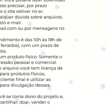
es precisar, por prazo
o site estiver no ar.
lquer dúvida sobre arquivos,
elo e-mail
ail.com ou por mensagens no
endimento é das 10h às 18h de
 feriados), com um prazo de
sta.
um produto físico. Somente o
ressão pessoal e comercial.
e arquivo você tem licença de
para produtos físicos,
iente final e utilizar as
para divulgação desses
ê se torna dono do projeto e,
rtilhar, doar, vender o