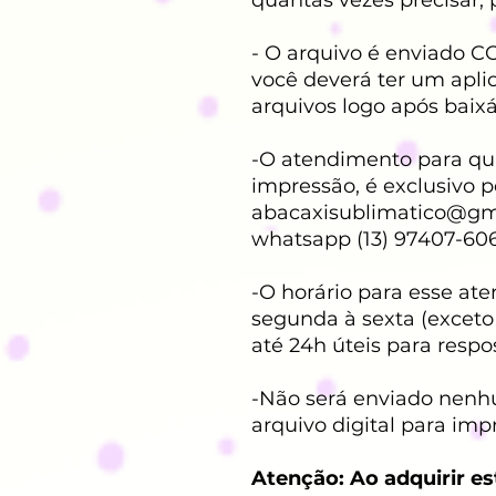
- O arquivo é enviado C
você deverá ter um aplic
arquivos logo após baixá
-O atendimento para qua
impressão, é exclusivo p
abacaxisublimatico@gm
whatsapp (13) 97407-60
-O horário para esse at
segunda à sexta (exceto
até 24h úteis para respo
-Não será enviado nenh
arquivo digital para imp
Atenção: Ao adquirir es