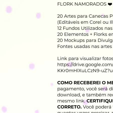
FLORK NAMORADOS ❤️
20 Artes para Canecas 
(Editáveis em Corel ou Il
12 Fundos Utilizados na
20 Elementos + Florks
20 Mockups para Divul
Fontes usadas nas artes
Link para visualizar fot
https://drive.google.com
KKr0mHlXuLCzN9-uZ?us
COMO RECEBEREI O M
pagamento, você será di
download, e também rec
mesmo link.
CERTIFIQU
CORRETO.
Você poderá 
quantas vezes precisar, 