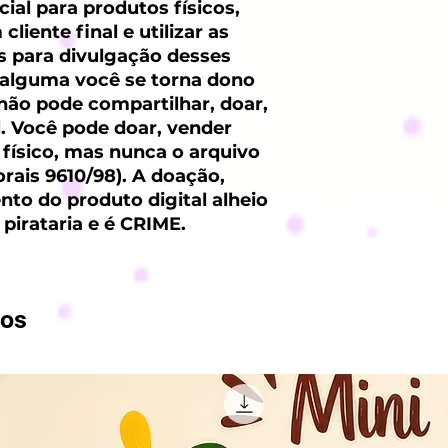
ial para produtos físicos,
liente final e utilizar as
 para divulgação desses
 alguma você se torna dono
 não pode compartilhar, doar,
l. Você pode doar, vender
físico, mas nunca o arquivo
torais 9610/98). A doação,
to do produto digital alheio
 pirataria e é CRIME.
dos