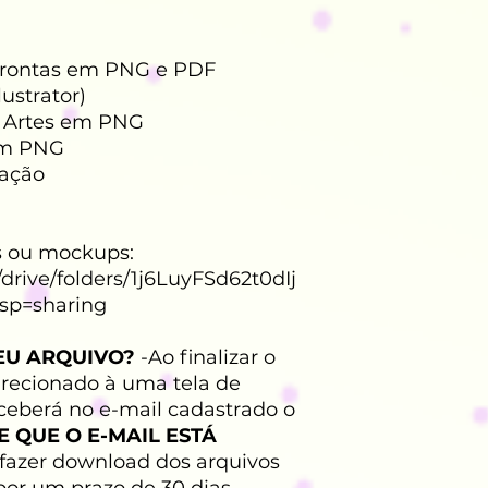
Prontas em PNG e PDF
lustrator)
s Artes em PNG
 em PNG
gação
os ou mockups:
/drive/folders/1j6LuyFSd62t0dIj
p=sharing
EU ARQUIVO?
-Ao finalizar o
recionado à uma tela de
eberá no e-mail cadastrado o
E QUE O E-MAIL ESTÁ
fazer download dos arquivos
por um prazo de 30 dias.