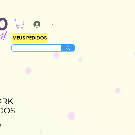
O
-
i!
MEUS PEDIDOS
ORK
DOS
Preço
0
promocional