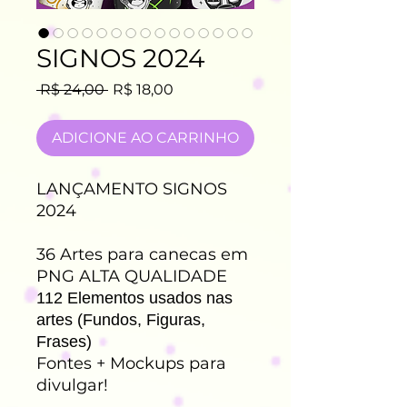
SIGNOS 2024
Preço
Preço
 R$ 24,00 
R$ 18,00
normal
promocional
ADICIONE AO CARRINHO
LANÇAMENTO SIGNOS
2024
36 Artes para canecas em
PNG ALTA QUALIDADE
112 Elementos usados nas
artes (Fundos, Figuras,
Frases)
Fontes + Mockups para
divulgar!